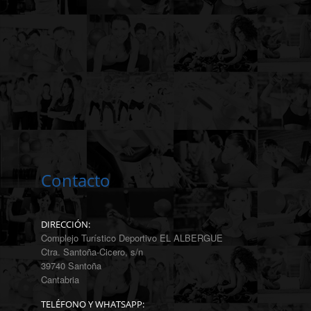
Contacto
DIRECCIÓN:
Complejo Turístico Deportivo EL ALBERGUE
Ctra. Santoña-Cicero, s/n
39740 Santoña
Cantabria
TELÉFONO Y WHATSAPP: