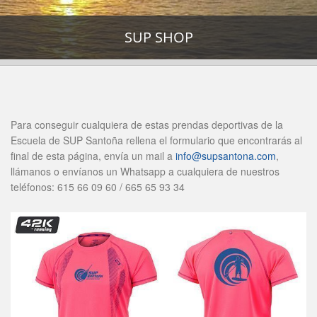
SUP SHOP
Para conseguir cualquiera de estas prendas deportivas de la
Escuela de SUP Santoña rellena el formulario que encontrarás al
final de esta página, envía un mail a
info@supsantona.com
,
llámanos o envíanos un Whatsapp a cualquiera de nuestros
teléfonos: 615 66 09 60 / 665 65 93 34